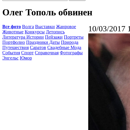
Олег Тополь обвинен
Все фото
Волга
Выставки
Жанровое
10/03/2017 
Животные
Конкурсы
Летопись
Литература Истории
Пейзажи
Портреты
Портфолио
Праздники Даты
Природа
Путешествия
Саратов
Свадебные Мода
События
Спорт
Справочная
Фотографы
Энгельс
Юмор