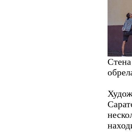
Стена
обрел
Худож
Сарат
неско
наход