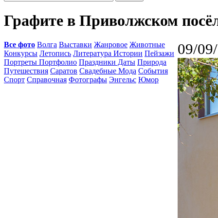
Графите в Приволжском посё
Все фото
Волга
Выставки
Жанровое
Животные
09/09
Конкурсы
Летопись
Литература Истории
Пейзажи
Портреты Портфолио
Праздники Даты
Природа
Путешествия
Саратов
Свадебные Мода
События
Спорт
Справочная
Фотографы
Энгельс
Юмор