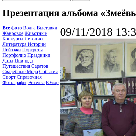
Презентация альбома «Змеёв
Все фото
Волга
Выставки
09/11/2018 13:
Жанровое
Животные
Конкурсы
Летопись
Литература Истории
Пейзажи
Портреты
Портфолио
Праздники
Даты
Природа
Путешествия
Саратов
Свадебные Мода
События
Спорт
Справочная
Фотографы
Энгельс
Юмор