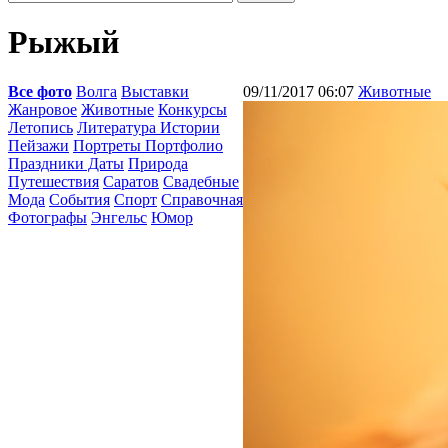
Рыжый
Все фото
Волга
Выставки
09/11/2017 06:07
Животные
Жанровое
Животные
Конкурсы
Летопись
Литература Истории
Пейзажи
Портреты Портфолио
Праздники Даты
Природа
Путешествия
Саратов
Свадебные
Мода
События
Спорт
Справочная
Фотографы
Энгельс
Юмор