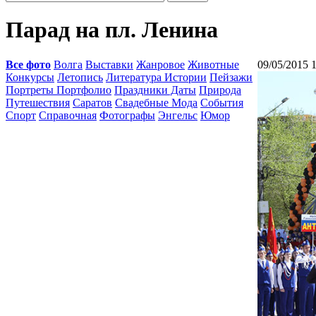
Парад на пл. Ленина
Все фото
Волга
Выставки
Жанровое
Животные
09/05/2015 
Конкурсы
Летопись
Литература Истории
Пейзажи
Портреты Портфолио
Праздники Даты
Природа
Путешествия
Саратов
Свадебные Мода
События
Спорт
Справочная
Фотографы
Энгельс
Юмор