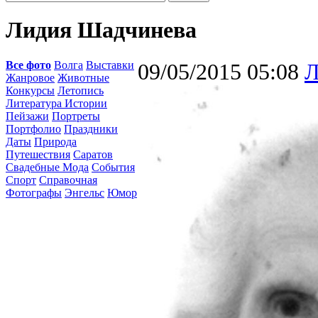
Лидия Шадчинева
Все фото
Волга
Выставки
09/05/2015 05:08
Л
Жанровое
Животные
Конкурсы
Летопись
Литература Истории
Пейзажи
Портреты
Портфолио
Праздники
Даты
Природа
Путешествия
Саратов
Свадебные Мода
События
Спорт
Справочная
Фотографы
Энгельс
Юмор