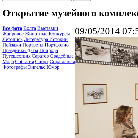
Открытие музейного комплекс
Все фото
Волга
Выставки
09/05/2014 07:
Жанровое
Животные
Конкурсы
Летопись
Литература Истории
Пейзажи
Портреты Портфолио
Праздники Даты
Природа
Путешествия
Саратов
Свадебные
Мода
События
Спорт
Справочная
Фотографы
Энгельс
Юмор