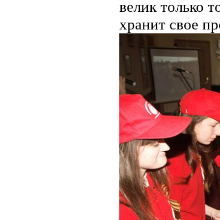
велик только т
хранит свое п