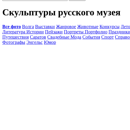
Скульптуры русского музея
Все фото
Волга
Выставки
Жанровое
Животные
Конкурсы
Лет
Литература Истории
Пейзажи
Портреты Портфолио
Праздник
Путешествия
Саратов
Свадебные Мода
События
Спорт
Справо
Фотографы
Энгельс
Юмор