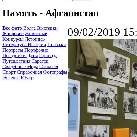
Память - Афганистан
Все фото
Волга
Выставки
09/02/2019 15
Жанровое
Животные
Конкурсы
Летопись
Литература Истории
Пейзажи
Портреты Портфолио
Праздники Даты
Природа
Путешествия
Саратов
Свадебные Мода
События
Спорт
Справочная
Фотографы
Энгельс
Юмор