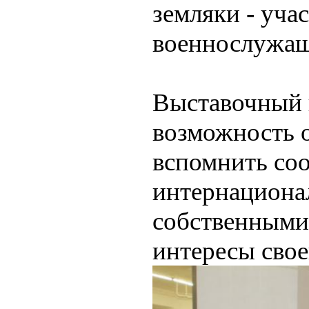
земляки - уча
военнослужащ
Выставочный 
возможность 
вспомнить со
интернационал
собственными
интересы свое