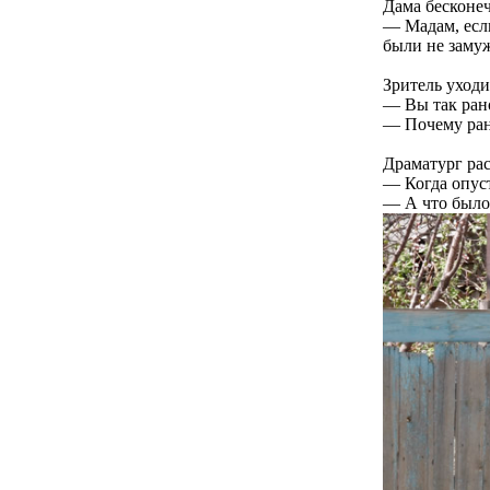
Дама бесконеч
— Мадам, если
были не заму
Зритель уходи
— Вы так ран
— Почему рано
Драматург рас
— Когда опуст
— А что было 