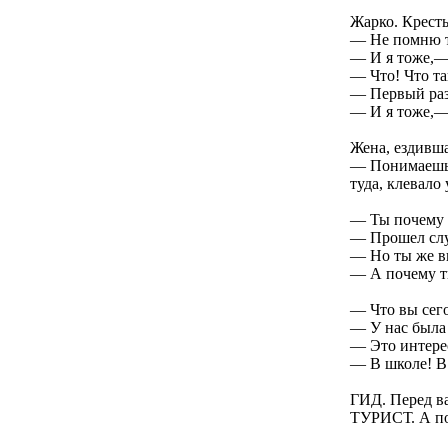
Жарко. Кресть
— Не помню т
— И я тоже,—
— Что! Что та
— Первый раз
— И я тоже,— 
Жена, ездивша
— Понимаешь, 
туда, клевало
— Ты почему 
— Прошел слу
— Но ты же ви
— А почему ты
— Что вы сего
— У нас была 
— Это интерес
— В школе! В 
ГИД. Перед ва
ТУРИСТ. А поч