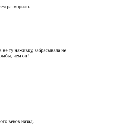
сем разморило.
а не ту наживку, забрасывала не
 рыбы, чем он!
ого веков назад.