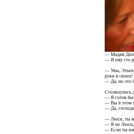
— Мадам Дюпо
— Я ему сто р
— Увы, Этьен,
руки в своих!
— Да, но это 
Столкнулись 
— Я готов быт
— Вы в этом 
— Да, господ
— Люси, ты м
— Я не Люси,
— Если ты нач