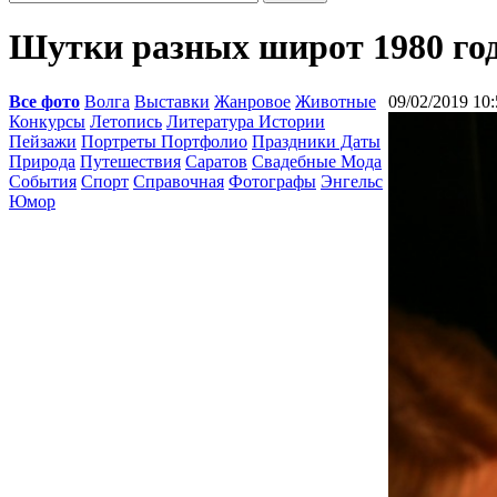
Шутки разных широт 1980 го
Все фото
Волга
Выставки
Жанровое
Животные
09/02/2019 10:
Конкурсы
Летопись
Литература Истории
Пейзажи
Портреты Портфолио
Праздники Даты
Природа
Путешествия
Саратов
Свадебные Мода
События
Спорт
Справочная
Фотографы
Энгельс
Юмор