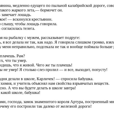
янина, медленно едущего по пыльной калабрийской дороге, сов
акого жаркого лета,— бормочет он.
 замечает лошадь.
кое! — вскинулся крестьянин.
 слышу, чтобы лошадь говорила.
согласилась телега.
я на рыбалку с мужем, рассказывает подруге:
я все делала не так, как надо. Я говорила слишком громко, взял
 у меня неправильно, подсекала не так и вообще поймала больше
плачешь. Рам?
х, что ты умер.
дишь, что я живой. Чего же ты плачешь!
 не умер! Я столько слез пролил — и все, выходит, попусту!
дня делали в школе, Карличек! — спросила бабушка.
химия, и учитель объяснял нам свойства взрывчатых веществ.
но. А что вы будете делать в школе завтра!
какой школе, бабушка!
ми, господа, замок знаменитого короля Артура, построенный мн
ему его построили так далеко от железной дороги!