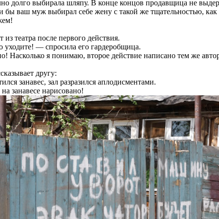
но долго выбирала шляпу. В конце концов продавщица не выдер
 бы ваш муж выбирал себе жену с такой же тщательностью, как 
жем!
т из театра после первого действия.
о уходите! — спросила его гардеробщица.
! Насколько я понимаю, второе действие написано тем же авто
сказывает другу:
ился занавес, зал разразился аплодисментами.
на занавесе нарисовано!