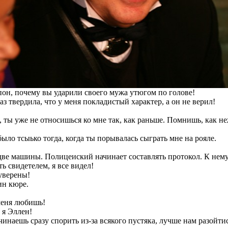
н, почему вы ударили своего мужа утюгом по голове!
аз твердила, что у меня покладистый характер, а он не верил!
 ты уже не относишься ко мне так, как раньше. Помнишь, как н
было тсыько тогда, когда ты порывалась сыграть мне на рояле.
две машины. Полицеиский начинает составлять протокол. К нему
ь свидетелем, я все видел!
уверены!
ин кюре.
еня любишь!
 я Эллен!
инаешь сразу спорить из-за всякого пустяка, лучше нам разойти