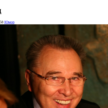
д
58
Юмор