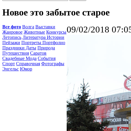
Новое это забытое старое
Все фото
Волга
Выставки
09/02/2018 07:0
Жанровое
Животные
Конкурсы
Летопись
Литература Истории
Пейзажи
Портреты Портфолио
Праздники Даты
Природа
Путешествия
Саратов
Свадебные Мода
События
Спорт
Справочная
Фотографы
Энгельс
Юмор