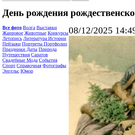
День рождения рождественск
Все фото
Волга
Выставки
08/12/2025 14:4
Жанровое
Животные
Конкурсы
Летопись
Литература Истории
Пейзажи
Портреты Портфолио
Праздники Даты
Природа
Путешествия
Саратов
Свадебные Мода
События
Спорт
Справочная
Фотографы
Энгельс
Юмор