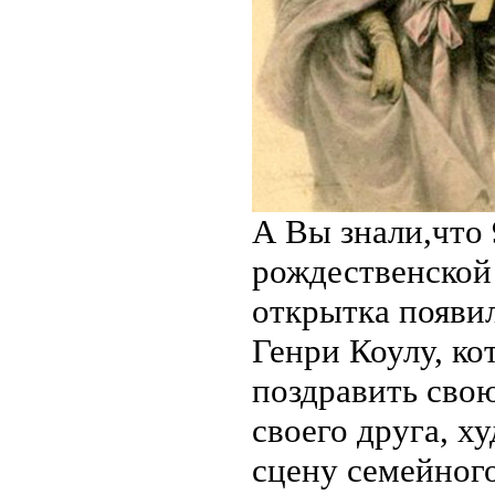
А Вы знали,что 
рождественской
открытка появил
Генри Коулу, к
поздравить сво
своего друга, х
сцену семейног