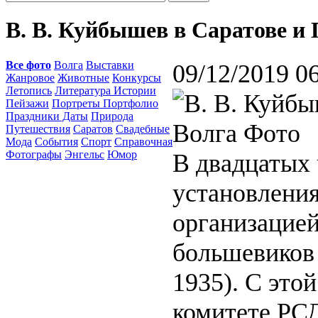
В. В. Куйбышев в Саратове и 
Все фото
Волга
Выставки
09/12/2019 0
Жанровое
Животные
Конкурсы
Летопись
Литература Истории
Пейзажи
Портреты Портфолио
Праздники Даты
Природа
Путешествия
Саратов
Свадебные
Мода
События
Спорт
Справочная
Фотографы
Энгельс
Юмор
В двадцатых 
установления
организацией
большевиков
1935). С это
комитете РС