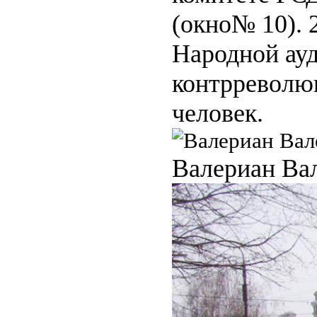
(окно№ 10). 
Народной ауд
контрреволюц
человек.
Валериан Ва