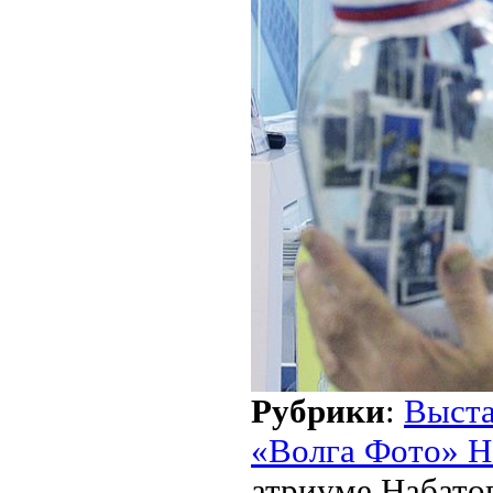
Рубрики
:
Выст
«Волга Фото» Н
атриуме Набато