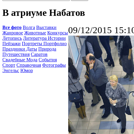
В атриуме Набатов
Все фото
Волга
Выставки
09/12/2015 15:1
Жанровое
Животные
Конкурсы
Летопись
Литература Истории
Пейзажи
Портреты Портфолио
Праздники Даты
Природа
Путешествия
Саратов
Свадебные Мода
События
Спорт
Справочная
Фотографы
Энгельс
Юмор