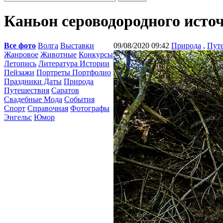
Каньон сероводородного исто
Все фото
Волга
Выставки
09/08/2020 09:42
Природа
,
Пут
Жанровое
Животные
Конкурсы
Летопись
Литература Истории
Пейзажи
Портреты Портфолио
Праздники Даты
Природа
Путешествия
Саратов
Свадебные Мода
События
Спорт
Справочная
Фотографы
Энгельс
Юмор