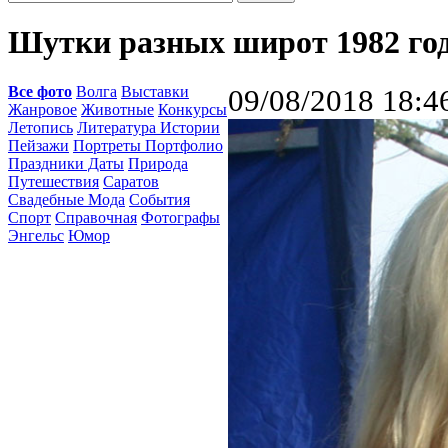
Шутки разных широт 1982 го
Все фото
Волга
Выставки
09/08/2018 18:4
Жанровое
Животные
Конкурсы
Летопись
Литература Истории
Пейзажи
Портреты Портфолио
Праздники Даты
Природа
Путешествия
Саратов
Свадебные Мода
События
Спорт
Справочная
Фотографы
Энгельс
Юмор