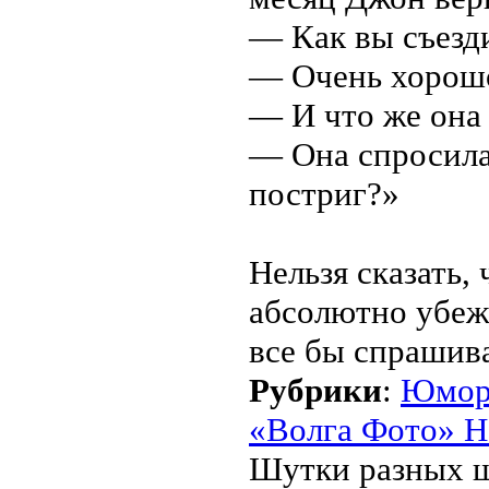
— Как вы съезд
— Очень хорошо
— И что же она 
— Она спросила:
постриг?»
Нельзя сказать,
абсолютно убежд
все бы спрашива
Рубрики
:
Юмо
«Волга Фото» Н
Шутки разных ш