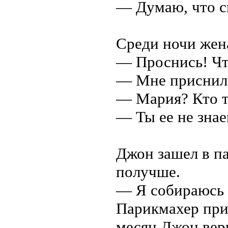
— Думаю, что ск
Среди ночи жен
— Проснись! Чт
— Мне приснила
— Мария? Кто т
— Ты ее не знае
Джон зашел в п
получше.
— Я собираюсь 
Парикмахер прил
месяц Джон верн