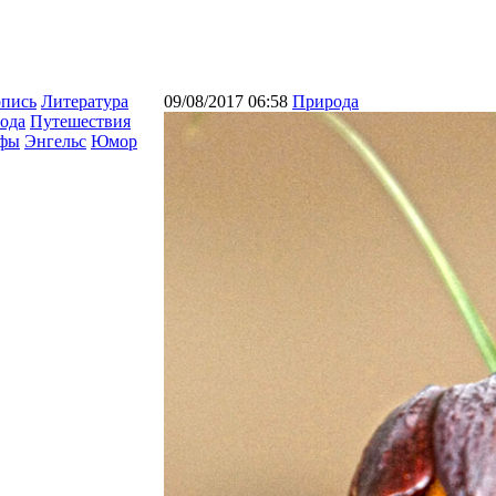
опись
Литература
09/08/2017 06:58
Природа
ода
Путешествия
афы
Энгельс
Юмор