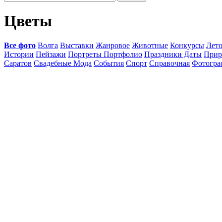
Цветы
Все фото
Волга
Выставки
Жанровое
Животные
Конкурсы
Лет
Истории
Пейзажи
Портреты Портфолио
Праздники Даты
Прир
Саратов
Свадебные Мода
События
Спорт
Справочная
Фотогр