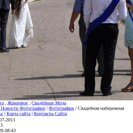
га
,
Жанровое
,
Свадебные Мода
 Новости Фотографии
/
Фотографии
/ Свадебная набережная
ьс
|
Карта сайта
|
Контакты Сайта
07-2013
13
26 08:43