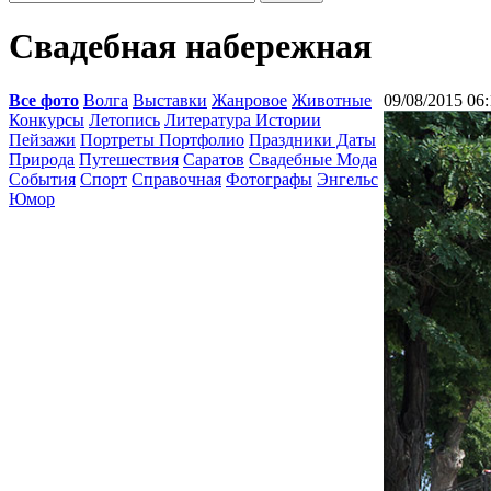
Свадебная набережная
Все фото
Волга
Выставки
Жанровое
Животные
09/08/2015 06:
Конкурсы
Летопись
Литература Истории
Пейзажи
Портреты Портфолио
Праздники Даты
Природа
Путешествия
Саратов
Свадебные Мода
События
Спорт
Справочная
Фотографы
Энгельс
Юмор