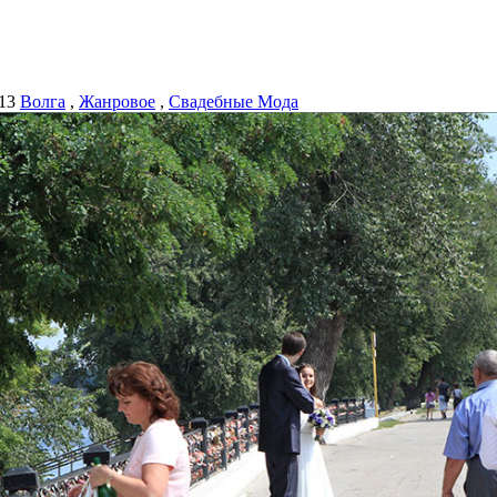
13
Волга
,
Жанровое
,
Свадебные Мода