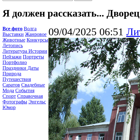
Я должен рассказать... Дворе
Все фото
Волга
09/04/2025 06:51
Ли
Выставки
Жанровое
Животные
Конкурсы
Летопись
Литература Истории
Пейзажи
Портреты
Портфолио
Праздники Даты
Природа
Путешествия
Саратов
Свадебные
Мода
События
Спорт
Справочная
Фотографы
Энгельс
Юмор