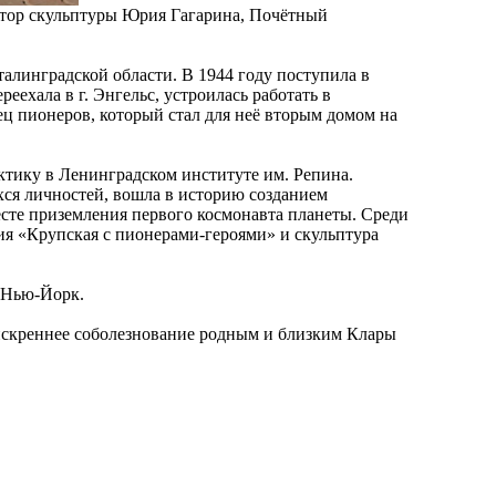
втор скульптуры Юрия Гагарина, Почётный
талинградской области. В 1944 году поступила в
еехала в г. Энгельс, устроилась работать в
ец пионеров, который стал для неё вторым домом на
ктику в Ленинградском институте им. Репина.
ся личностей, вошла в историю созданием
есте приземления первого космонавта планеты. Среди
ия «Крупская с пионерами-героями» и скульптура
 Нью-Йорк.
скреннее соболезнование родным и близким Клары