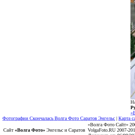
На
Р
«
Фотографии Скончалась Волга Фото Саратов Энгельс
|
Карта с
«Волга Фото Сайт» 20
Сайт
«Волга Фото»
Энгельс и Саратов
VolgaFoto.RU 2007-20