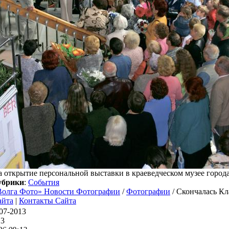
 открытие персональной выставки в краеведческом музее города
убрики
:
События
Волга Фото» Новости Фотографии
/
Фотографии
/ Скончалась Кл
айта
|
Контакты Сайта
07-2013
13