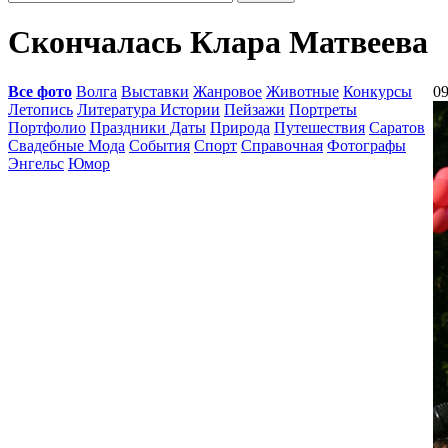
Скончалась Клара Матвеева
Все фото
Волга
Выставки
Жанровое
Животные
Конкурсы
09
Летопись
Литература Истории
Пейзажи
Портреты
Портфолио
Праздники Даты
Природа
Путешествия
Саратов
Свадебные Мода
События
Спорт
Справочная
Фотографы
Энгельс
Юмор