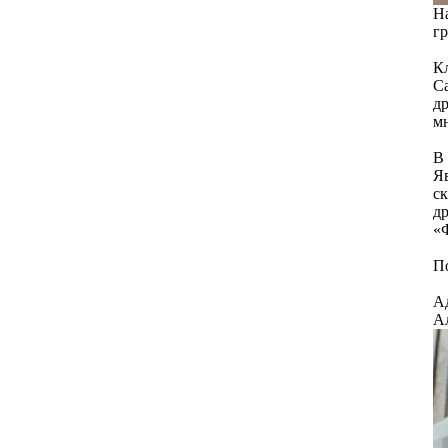
Н
г
Кл
Са
др
мн
В 
Я
ск
др
«
П
А
А