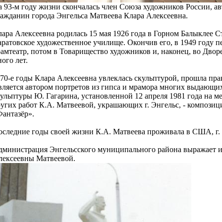
а 93-м году жизни скончалась член Союза художников России, а
ражданин города Энгельса Матвеева Клара Алексеевна.
ара Алексеевна родилась 15 мая 1926 года в Горном Балыклее С
ратовское художественное училище. Окончив его, в 1949 году пер
амтеатр, потом в Товарищество художников и, наконец, во Двор
ого лет.
70-е годы Клара Алексеевна увлеклась скульптурой, прошла пра
вляется автором портретов из гипса и мрамора многих выдающих
ульптуры Ю. Гагарина, установленной 12 апреля 1981 года на м
угих работ К.А. Матвеевой, украшающих г. Энгельс, - композиц
Фантазёр».
оследние годы своей жизни К.А. Матвеева проживала в США, г.
дминистрация Энгельсского муниципального района выражает и
лексеевны Матвеевой.