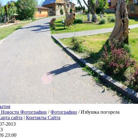
ытия
 Новости Фотографии
/
Фотографии
/ Избушка погорела
арта сайта
|
Контакты Сайта
07-2013
13
26 23:00