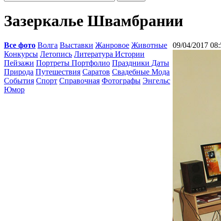
Зазеркалье Швамбрании
Все фото
Волга
Выставки
Жанровое
Животные
09/04/2017 08:
Конкурсы
Летопись
Литература Истории
Пейзажи
Портреты Портфолио
Праздники Даты
Природа
Путешествия
Саратов
Свадебные Мода
События
Спорт
Справочная
Фотографы
Энгельс
Юмор