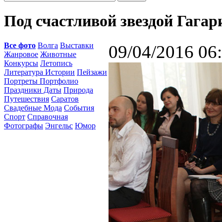
Под счастливой звездой Гагар
Все фото
Волга
Выставки
09/04/2016 06
Жанровое
Животные
Конкурсы
Летопись
Литература Истории
Пейзажи
Портреты Портфолио
Праздники Даты
Природа
Путешествия
Саратов
Свадебные Мода
События
Спорт
Справочная
Фотографы
Энгельс
Юмор