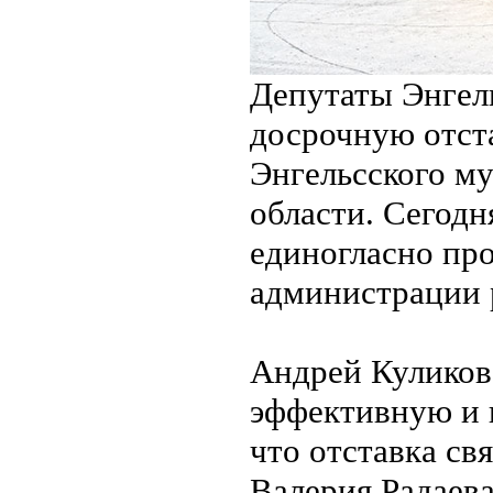
Депутаты Энгел
досрочную отста
Энгельсского м
области. Сегодн
единогласно про
администрации 
Андрей Куликов
эффективную и 
что отставка св
Валерия Радаева