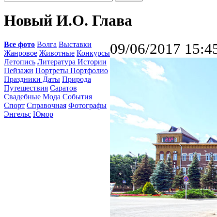
Новый И.О. Глава
Все фото
Волга
Выставки
09/06/2017 15:4
Жанровое
Животные
Конкурсы
Летопись
Литература Истории
Пейзажи
Портреты Портфолио
Праздники Даты
Природа
Путешествия
Саратов
Свадебные Мода
События
Спорт
Справочная
Фотографы
Энгельс
Юмор