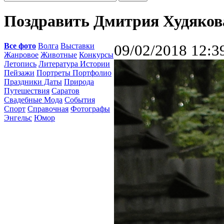
Поздравить Дмитрия Худяков
Все фото
Волга
Выставки
09/02/2018 12:3
Жанровое
Животные
Конкурсы
Летопись
Литература Истории
Пейзажи
Портреты Портфолио
Праздники Даты
Природа
Путешествия
Саратов
Свадебные Мода
События
Спорт
Справочная
Фотографы
Энгельс
Юмор