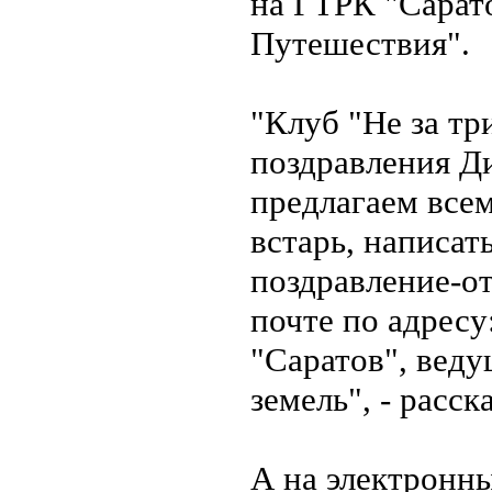
на ГТРК "Сарат
Путешествия".
"Клуб "Не за тр
поздравления Д
предлагаем всем
встарь, написат
поздравление-о
почте по адресу
"Саратов", веду
земель", - расс
А на электронн