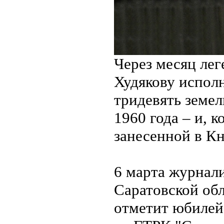
Через месяц ле
Худякову исполн
тридевять земел
1960 года – и, 
занесенной в Кн
6 марта журнал
Саратовской об
отметит юбилей