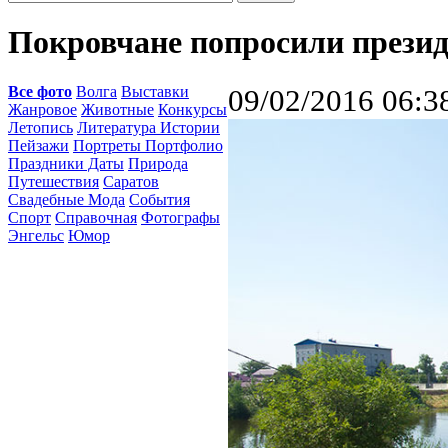
Покровчане попросили презид
Все фото
Волга
Выставки
09/02/2016 06:3
Жанровое
Животные
Конкурсы
Летопись
Литература Истории
Пейзажи
Портреты Портфолио
Праздники Даты
Природа
Путешествия
Саратов
Свадебные Мода
События
Спорт
Справочная
Фотографы
Энгельс
Юмор