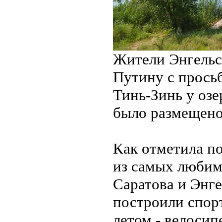
Жители Энгельс
Путину с просьб
Тинь-Зинь у оз
было размещено
Как отметила по
из самых любим
Саратова и Энге
построили спорт
летом - велосип