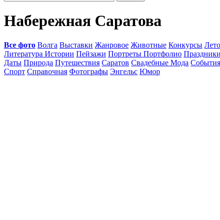
Набережная Саратова
Все фото
Волга
Выставки
Жанровое
Животные
Конкурсы
Лет
Литература Истории
Пейзажи
Портреты Портфолио
Праздник
Даты
Природа
Путешествия
Саратов
Свадебные Мода
Событи
Спорт
Справочная
Фотографы
Энгельс
Юмор