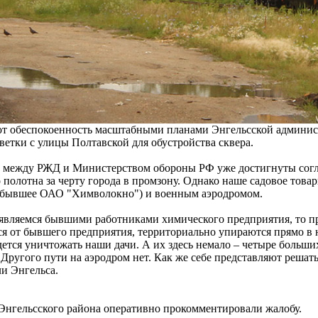
т обеспокоенность масштабными планами Энгельсской админис
етки с улицы Полтавской для обустройства сквера.
то между РЖД и Министерством обороны РФ уже достигнуты сог
полотна за черту города в промзону. Однако наше садовое това
(бывшее ОАО "Химволокно") и военным аэродромом.
являемся бывшими работниками химического предприятия, то пре
ся от бывшего предприятия, территориально упираются прямо в
дется уничтожать наши дачи. А их здесь немало – четыре больши
Другого пути на аэродром нет. Как же себе представляют решать
и Энгельса.
Энгельсского района оперативно прокомментировали жалобу.