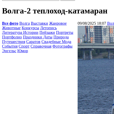
Волга-2 теплоход-катамаран
Все фото
Волга
Выставки
Жанровое
09/08/2025 18:07
Вол
Животные
Конкурсы
Летопись
Литература Истории
Пейзажи
Портреты
Портфолио
Праздники Даты
Природа
Путешествия
Саратов
Свадебные Мода
События
Спорт
Справочная
Фотографы
Энгельс
Юмор