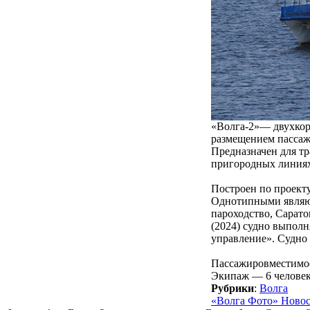
«Волга-2»— двухкор
размещением пассаж
Предназначен для т
пригородных линиях
Построен по проекту
Однотипными являют
пароходство, Сарато
(2024) судно выпол
управление». Судно
Пассажировместимост
Экипаж — 6 человек
Рубрики
:
Волга
«Волга Фото» Ново