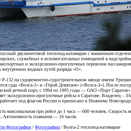
пусный двухвинтовой теплоход-катамаран с машинным отделени
ирских, служебных и вспомогательных помещений в надстройке 
ранспортных и экскурсионно-прогулочных перевозок пассажиров
 внутренних водных путей разряда «О».
 Р-132 на судоремонтно-судостроительном заводе имени Урицког
ся суда «Волга-1» и «Герой Девятаев» («Волга-3»). После пост
вский речной порт, с 1994 по 1995 годы — ОАО «Порт Саратов»
няет экскурсионно-прогулочные рейсы в Саратове. Владелец – З
 работает под флагом России и приписано к Нижнему Новгороду
ь максимальная при рейсе до 1 часа — 600 человек. Скорость м
. Автономность плавания — 16 часов.
сти Фотографии
/
Фотографии
/ Волга-2 теплоход-катамаран