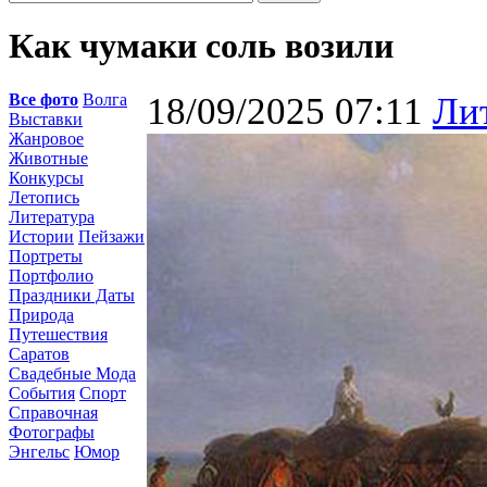
Как чумаки соль возили
Все фото
Волга
18/09/2025 07:11
Ли
Выставки
Жанровое
Животные
Конкурсы
Летопись
Литература
Истории
Пейзажи
Портреты
Портфолио
Праздники Даты
Природа
Путешествия
Саратов
Свадебные Мода
События
Спорт
Справочная
Фотографы
Энгельс
Юмор