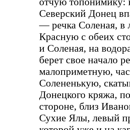
отчую топонимику: н
Северский Донец вп
— речка Соленая, в
Красную с обеих сто
и Соленая, на водор
берет свое начало ре
малоприметную, ча
Солененькую, скаты
Донецкого кряжа, по
стороне, близ Ивано
Сухие Ялы, левый пр
которой уже и на кар