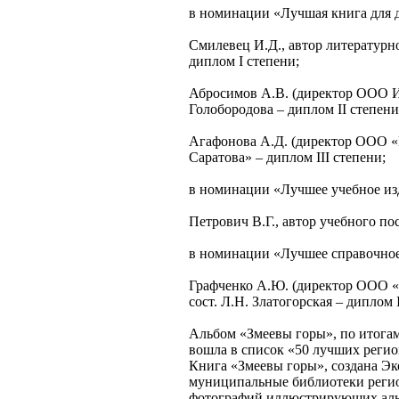
в номинации «Лучшая книга для 
Смилевец И.Д., автор литератур
диплом I степени;
Абросимов А.В. (директор ООО Из
Голобородова – диплом II степени
Агафонова А.Д. (директор ООО «И
Саратова» – диплом III степени;
в номинации «Лучшее учебное из
Петрович В.Г., автор учебного по
в номинации «Лучшее справочное
Графченко А.Ю. (директор ООО «В
сост. Л.Н. Златогорская – диплом 
Альбом «Змеевы горы», по итога
вошла в список «50 лучших реги
Книга «Змеевы горы», создана Э
муниципальные библиотеки регио
фотографий иллюстрирующих аль