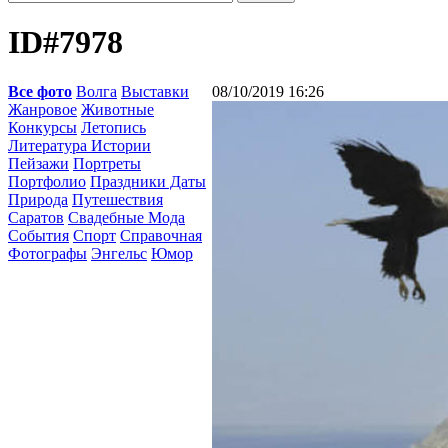
ID#7978
Все фото
Волга
Выставки
08/10/2019 16:26
Жанровое
Животные
Конкурсы
Летопись
Литература Истории
Пейзажи
Портреты
Портфолио
Праздники Даты
Природа
Путешествия
Саратов
Свадебные Мода
События
Спорт
Справочная
Фотографы
Энгельс
Юмор