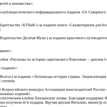
детей и юношества»:
но-публицистического информационного издания «От Северного
дательство «КУБиК») за издание книги «Сказкотерапия для бол
;
здательство Десятая Муза») за издание красочного путеводителя
дание»:
собия «Рассказы по истории саратовского Поволжья» – диплом I 
 издание»:
олга») за издание «Летописцы истории страны. Энциклопедия с
I степени.
м Всероссийского конкурса Ассоциации книгоиздателей России 
ональных изданий».
кологическим клубом Хвалынские холмы. Благодаря поддержке Ф
на получили её в подарок. Вручая диплом Виталию, министр ос
бом.