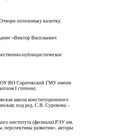
Отвори потихоньку калитку.
дание «Виктор Васильевич
жественно-публицистическое
ГБОУ ВО Саратовский ГМУ имени
иплом I степени;
овская школа конституционного
нская; под ред. С.В. Суровова –
кого института (филиала) РЭУ им.
ы, перспективы развития», авторы