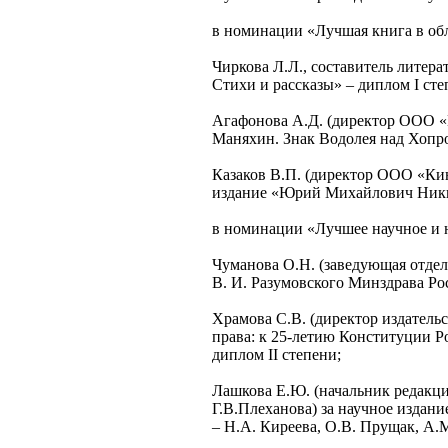
в номинации «Лучшая книга в об
Чиркова Л.Л., составитель литер
Стихи и рассказы» – диплом I сте
Агафонова А.Д. (директор ООО «И
Маняхин. Знак Водолея над Хопро
Казаков В.П. (директор ООО «Ки
издание «Юрий Михайлович Никит
в номинации «Лучшее научное и 
Чуманова О.Н. (заведующая отде
В. И. Разумовского Минздрава Рос
Храмова С.В. (директор издател
права: к 25-летию Конституции Ро
диплом II степени;
Лашкова Е.Ю. (начальник редакци
Г.В.Плеханова) за научное издан
– Н.А. Киреева, О.В. Прущак, А.М