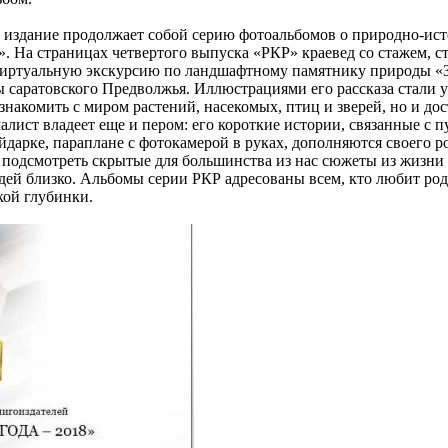
 издание продолжает собой серию фотоальбомов о природно-ис
м». На страницах четвертого выпуска «РКР» краевед со стажем, 
виртуальную экскурсию по ландшафтному памятнику природы «З
 саратовского Предволжья. Иллюстрациями его рассказа стали
накомить с миром растений, насекомых, птиц и зверей, но и дос
лист владеет еще и пером: его короткие истории, связанные с 
йдарке, параплане с фотокамерой в руках, дополняются своего р
ь подсмотреть скрытые для большинства из нас сюжеты из жизни 
юдей близко. Альбомы серии РКР адресованы всем, кто любит ро
кой глубинки.