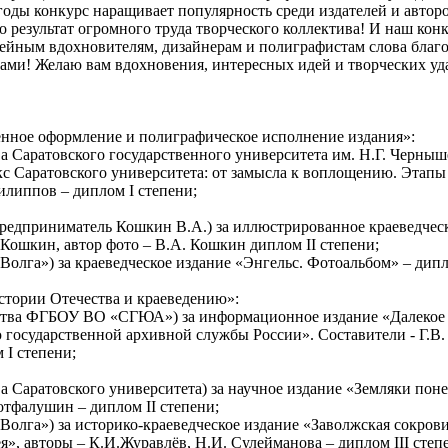
и годы конкурс наращивает популярность среди издателей и автор
то результат огромного труда творческого коллектива! И наш кон
дейным вдохновителям, дизайнерам и полиграфистам слова благ
ами! Желаю вам вдохновения, интересных идей и творческих удач
нное оформление и полиграфическое исполнение издания»:
ва Саратовского государственного университета им. Н.Г. Черныш
 Саратовского университета: от замысла к воплощению. Этапы 
илиппов – диплом I степени;
едприниматель Кошкин В.А.) за иллюстрированное краеведческ
. Кошкин, автор фото – В.А. Кошкин диплом II степени;
олга») за краеведческое издание «Энгельс. Фотоальбом» – дипло
стории Отечества и краеведению»:
ьства ФГБОУ ВО «СГЮА») за информационное издание «Далекое –
ю государственной архивной службы России». Составители - Г.В.
 I степени;
а Саратовского университета) за научное издание «Земляки поне
отфалушин – диплом II степени;
олга») за историко-краеведческое издание «Заволжская сокров
я», авторы – К.И.Журавлёв, Н.И. Сулейманова – диплом III степ