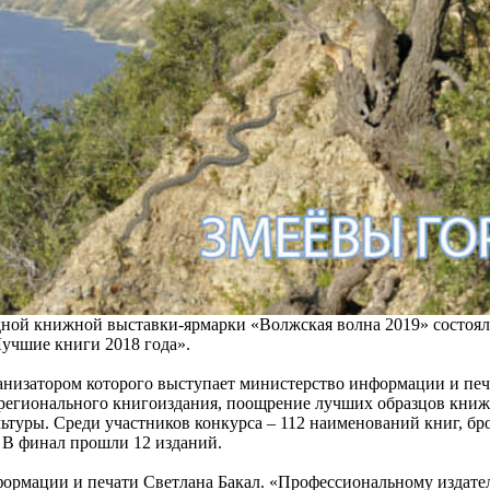
дной книжной выставки-ярмарки «Волжская волна 2019» состоял
Лучшие книги 2018 года».
анизатором которого выступает министерство информации и печ
регионального книгоиздания, поощрение лучших образцов книж
ьтуры. Среди участников конкурса – 112 наименований книг, бр
. В финал прошли 12 изданий.
рмации и печати Светлана Бакал. «Профессиональному издате