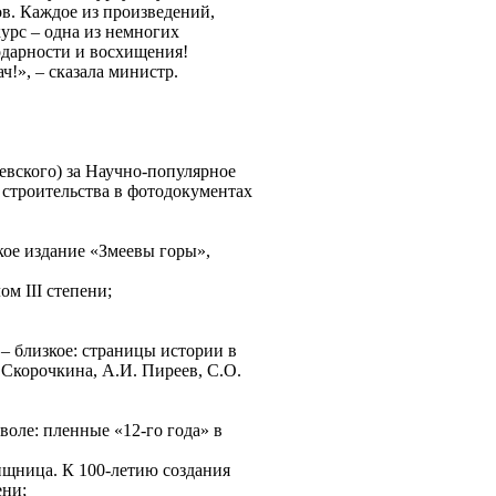
ов. Каждое из произведений,
курс – одна из немногих
одарности и восхищения!
!», – сказала министр.
евского) за Научно-популярное
строительства в фотодокументах
ое издание «Змеевы горы»,
м III степени;
 близкое: страницы истории в
 Скорочкина, А.И. Пиреев, С.О.
воле: пленные «12-го года» в
ищница. К 100-летию создания
ени;