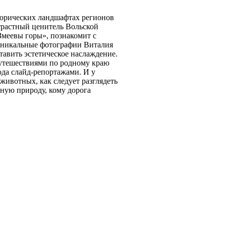
торических ландшафтах регионов
страстный ценитель Вольской
меевы горы», познакомит с
 уникальные фотографии Виталия
тавить эстетическое наслаждение.
путешествиями по родному краю
ода слайд-репортажами. И у
животных, как следует разглядеть
дную природу, кому дорога