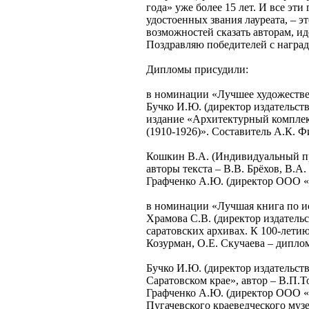
года» уже более 15 лет. И все эт
удостоенных звания лауреата, – э
возможностей сказать авторам, и
Поздравляю победителей с наград
Дипломы присудили:
в номинации «Лучшее художестве
Бучко И.Ю. (директор издательст
издание «Архитектурный комплекс
(1910-1926)». Составитель А.К. Ф
Кошкин В.А. (Индивидуальный пр
авторы текста – В.В. Брёхов, В.А
Графченко А.Ю. (директор ООО «В
в номинации «Лучшая книга по и
Храмова С.В. (директор издател
саратовских архивах. К 100-лети
Козурман, О.Е. Скучаева – диплом
Бучко И.Ю. (директор издательств
Саратовском крае», автор – В.П.Т
Графченко А.Ю. (директор ООО «В
Пугачевского краеведческого музе