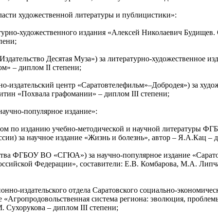
ласти художественной литературы и публицистики»:
атурно-художественного издания «Алексей Николаевич Будищев. 
пени;
здательство Десятая Муза») за литературно-художественное из
м» – диплом II степени;
но-издательский центр «Саратовтелефильм»–Добродея») за худо
ин «Похвала графомании» – диплом III степени;
научно-популярное издание»:
лом по изданию учебно-методической и научной литературы Ф
сии) за научное издание «Жизнь и болезнь», автор – Я.А.Кац – д
ьства ФГБОУ ВО «СГЮА») за научно-популярное издание «Сарат
ссийской Федерации», составители: Е.В. Комбарова, М.А. Липча
онно-издательского отдела Саратовского социально-экономичес
ие «Агропродовольственная система региона: эволюция, проблем
. Сухорукова – диплом III степени;