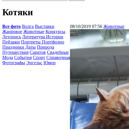
Котяки
Все фото
Волга
Выставки
08/10/2019 07:56
Животные
Жанровое
Животные
Конкурсы
Летопись
Литература Истории
Пейзажи
Портреты Портфолио
Праздники Даты
Природа
Путешествия
Саратов
Свадебные
Мода
События
Спорт
Справочная
Фотографы
Энгельс
Юмор