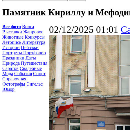
Памятник Кириллу и Мефод
Все фото
Волга
02/12/2025 01:01
С
Выставки
Жанровое
Животные
Конкурсы
Летопись
Литература
Истории
Пейзажи
Портреты Портфолио
Праздники Даты
Природа
Путешествия
Саратов
Свадебные
Мода
События
Спорт
Справочная
Фотографы
Энгельс
Юмор