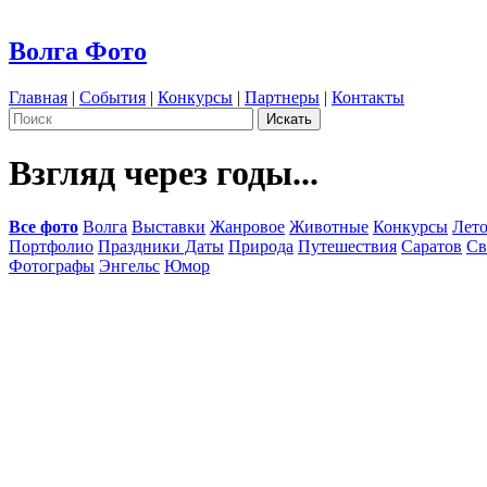
Волга Фото
Главная
|
События
|
Конкурсы
|
Партнеры
|
Контакты
Взгляд через годы...
Все фото
Волга
Выставки
Жанровое
Животные
Конкурсы
Лет
Портфолио
Праздники Даты
Природа
Путешествия
Саратов
Св
Фотографы
Энгельс
Юмор