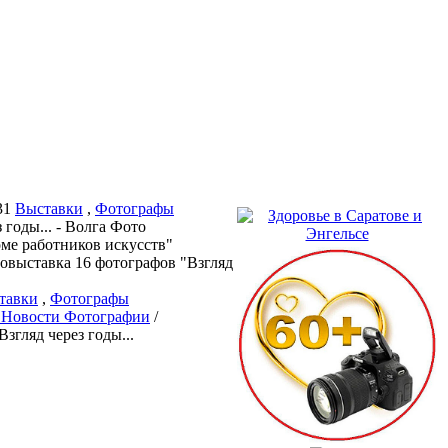
31
Выставки
,
Фотографы
оме работников искусств"
овыставка 16 фотографов "Взгляд
тавки
,
Фотографы
 Новости Фотографии
/
Взгляд через годы...