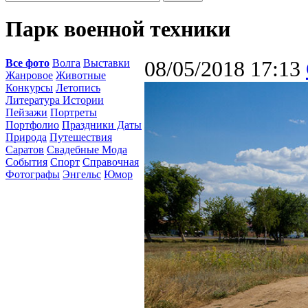
Парк военной техники
Все фото
Волга
Выставки
08/05/2018 17:13
Жанровое
Животные
Конкурсы
Летопись
Литература Истории
Пейзажи
Портреты
Портфолио
Праздники Даты
Природа
Путешествия
Саратов
Свадебные Мода
События
Спорт
Справочная
Фотографы
Энгельс
Юмор