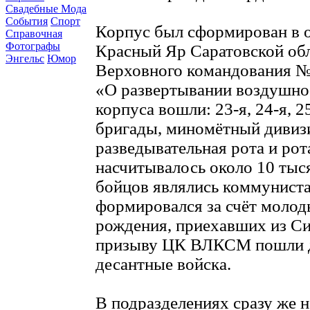
Свадебные Мода
События
Спорт
Корпус был сформирован в о
Справочная
Фотографы
Красный Яр Саратовской обл
Энгельс
Юмор
Верховного командования № 
«О развертывании воздушно-
корпуса вошли: 23-я, 24-я, 
бригады, миномётный дивизи
разведывательная рота и рота
насчитывалось около 10 тыс
бойцов являлись коммунист
формировался за счёт молод
рождения, приехавших из Си
призыву ЦК ВЛКСМ пошли д
десантные войска.
В подразделениях сразу же н