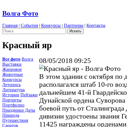
Волга Фото
Главная
|
События
|
Конкурсы
|
Партнеры
|
Контакты
Красный яр
Все фото
Волга
08/05/2018 09:25
Выставки
Жанровое
Животные
В этом здании с октября по 
Конкурсы
располагался штаб 10-го воз
Летопись
Литература
дальнейшем 41-й Гвардейско
Истории
Пейзажи
Дунайской ордена Суворова 
Портреты
Портфолио
боевой путь от Сталинграда 
Праздники Даты
дивизии удостоены звания Г
Природа
Путешествия
11425 награждены орденами
Саратов