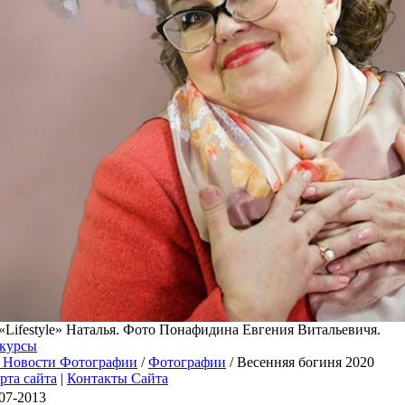
Lifestyle» Наталья. Фото Понафидина Евгения Витальевичя.
курсы
 Новости Фотографии
/
Фотографии
/ Весенняя богиня 2020
рта сайта
|
Контакты Сайта
07-2013