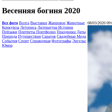
Весенняя богиня 2020
Все фото
Волга
Выставки
Жанровое
Животные
08/03/2020 09:
Конкурсы
Летопись
Литература Истории
Пейзажи
Портреты Портфолио
Праздники Даты
Природа
Путешествия
Саратов
Свадебные Мода
События
Спорт
Справочная
Фотографы
Энгельс
Юмор