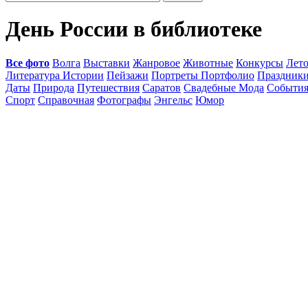
День России в библиотеке
Все фото
Волга
Выставки
Жанровое
Животные
Конкурсы
Лет
Литература Истории
Пейзажи
Портреты Портфолио
Праздник
Даты
Природа
Путешествия
Саратов
Свадебные Мода
Событи
Спорт
Справочная
Фотографы
Энгельс
Юмор