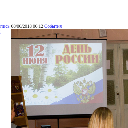
опись
08/06/2018 06:12
События
и
я