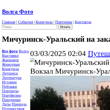
Волга Фото
Главная
|
События
|
Конкурсы
|
Партнеры
|
Контакты
Мичуринск-Уральский на зак
Все фото
Волга
03/03/2025 02:04
Путеш
Выставки
Жанровое
Животные
Конкурсы
Вокзал Мичуринск-Урал
Летопись
Литература
Истории
Пейзажи
Портреты
Портфолио
Праздники
Даты
Природа
Путешествия