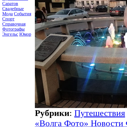
Саратов
Свадебные
Мода
События
Спорт
Справочная
Фотографы
Энгельс
Юмор
Рубрики
:
Путешествия
«Волга Фото» Новости