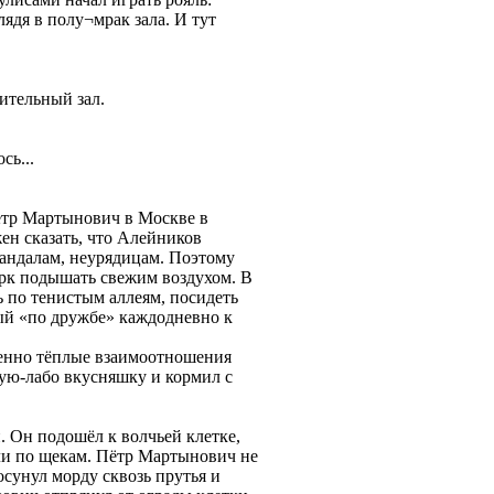
ядя в полу¬мрак зала. И тут
рительный зал.
сь...
Пётр Мартынович в Москве в
ен сказать, что Алейников
кандалам, неурядицам. Поэтому
парк подышать свежим воздухом. В
 по тенистым аллеям, посидеть
рый «по дружбе» каждодневно к
бенно тёплые взаимоотношения
ую-лабо вкусняшку и кормил с
 Он подошёл к волчьей клетке,
кли по щекам. Пётр Мартынович не
осунул морду сквозь прутья и