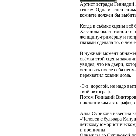
Артист эстрады Геннадий 
секса». Одна из сцен сни
комнате должен бы выбить
Когда к съёмке сцены всё 
Хазанова была тёмной от з
женщину-гримёршу и попро
глазами сделала то, о чём 
В нужный момент обнажённ
съёмка этой сцены закончи
увидел, что на двери, кот
оставлять после себя нену
перехватил хозяин дома.
-Э-э, дорогой, не надо выт
твой автограф.
Потом Геннадий Викторович
поклонникам автографы, с
Алла Сурикова известна к
«Человек с бульвара Капу
детскому юмористическому
и ироничны.
Однажды до Суриковой дош