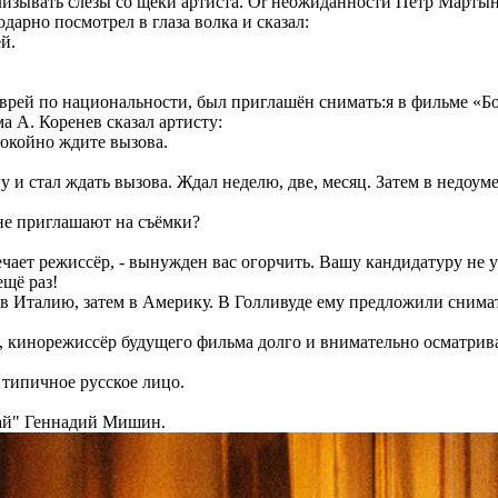
слизывать слёзы со щеки артиста. Or неожиданности Пётр Мартын
дарно посмотрел в глаза волка и сказал:
й.
еврей по национальности, был приглашён снимать:я в фильме «
а А. Коренев сказал артисту:
покойно ждите вызова.
гу и стал ждать вызова. Ждал неделю, две, месяц. Затем в недоу
не приглашают на съёмки?
ечает режиссёр, - вынужден вас огорчить. Вашу кандидатуру не 
ещё раз!
 в Италию, затем в Америку. В Голливуде ему предложили снима
 кинорежиссёр будущего фильма долго и внимательно осматрив
с типичное русское лицо.
чай" Геннадий Мишин.