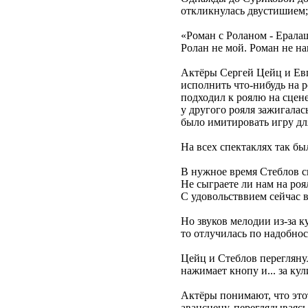
откликнулась двустишием;
«Роман с Роланом - Ерала
Ролан не мой. Роман не на
Актёры Сергей Цейц и Евг
исполнить что-нибудь на р
подходил к роялю на сцене
у другого рояля зажигалас
было имитировать игру дл
На всех спектаклях так бы
В нужное время Стеблов с
Не сыграете ли нам на роя
С удовольстввием сейчас в
Но звуков мелодии из-за ку
то отлучилась по надобнос
Цейц и Стеблов переглянул
нажимает кнопу и... за ку
Актёры понимают, что это
авансцену, переглядываясь