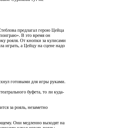
Стеблова предлагал герою Цейца
 поиграю». В это время он
оку рояля. От кнопки за кулисами
а играть, а Цейцу на сцене надо
махнул готовыми для игры руками.
театрального буфета, то ли куда-
тся за рояль, незаметно
ющему. Они медленно выходят на
улисами начал играть рояль: