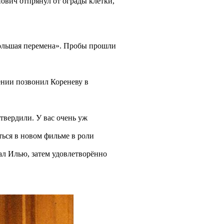
ович отпрянул от ограды клетки,
Большая перемена». Пробы прошли
мении позвонил Кореневу в
утвердили. У вас очень уж
ться в новом фильме в роли
ал Илью, затем удовлетворённо