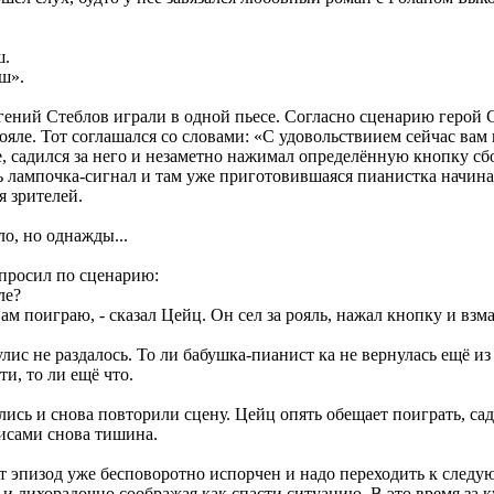
ш.
ш».
ений Стеблов играли в одной пьесе. Согласно сценарию герой 
ояле. Тот соглашался со словами: «С удовольствиием сейчас вам
, садился за него и незаметно нажимал определённую кнопку сб
ь лампочка-сигнал и там уже приготовившаяся пианистка начинал
я зрителей.
ло, но однажды...
просил по сценарию:
ле?
ам поиграю, - сказал Цейц. Он сел за рояль, нажал кнопку и вз
лис не раздалось. То ли бабушка-пианист ка не вернулась ещё из 
ти, то ли ещё что.
ись и снова повторили сцену. Цейц опять обещает поиграть, сади
лисами снова тишина.
т эпизод уже бесповоротно испорчен и надо переходить к следу
 и лихорадочно соображая как спасти ситуацию. В это время за к