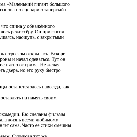
льма «Маленький гигант большого
азанова по сценарию запертый в
, что спина у обнажённого
вилось режиссёру. Он пригласил
ущаясь, наощупь, с закрытыми
ь с треском открылась. Вскоре
роны и начал одеваться. Тут он
ое пятно от грима. Не желая
ть дверь, но его руку быстро
ицы останется здесь навсегда, как
 оставлять на память своим
нокомедии. Ею сделаны фильмы
дала жизнь всеми любимому
яет сама. Часто её стихи смешны
овым. Сурикова тут же