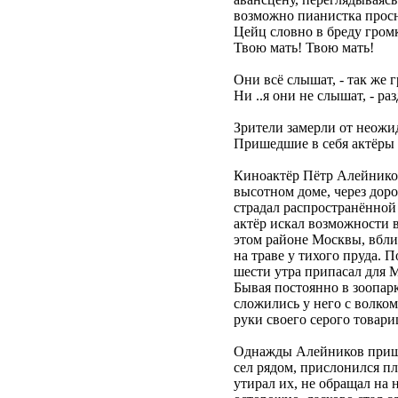
возможно пианистка просн
Цейц словно в бреду гром
Твою мать! Твою мать!
Они всё слышат, - так же 
Ни ..я они не слышат, - р
Зрители замерли от неожид
Пришедшие в себя актёры к
Киноактёр Пётр Алейников
высотном доме, через доро
страдал распространённой
актёр искал возможности в
этом районе Москвы, вбли
на траве у тихого пруда.
шести утра припасал для 
Бывая постоянно в зоопар
сложились у него с волко
руки своего серого товари
Однажды Алейников пришёл
сел рядом, прислонился п
утирал их, не обращал на 