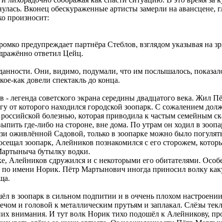
улась. Вконец обескураженные артисты замерли на авансцене, гл
ко произносит:
громко предупреждает партнёра Стеблов, взглядом указывая на з
аздражённо ответил Цейц.
анности. Они, видимо, подумали, что им послышалось, показало
ое-как довели спектакль до конца.
 - легенда советского экрана середины двадцатого века. Жил 
гу от которого находился городской зоопарк. С сожалением долж
 российской болезнью, которая приводила к частым семейным с
ыпить где-либо на стороне, вне дома. По утрам он ходил в зоо
зи оживлённой Садовой, только в зоопарке можно было погулять
 Посещал зоопарк, Алейников познакомился с его сторожем, кото
Мартыныча бутылку водки.
ке, Алейников сдружился и с некоторыми его обитателями. Осо
м по имени Норик. Пётр Мартынович иногда приносил волку как
ща.
 в зоопарк в сильном подпитии и в оччень плохом настроении.
лечом и головой к металлическим прутьям и заплакал. Слёзы те
них внимания. И тут волк Норик тихо подошёл к Алейникову, пр