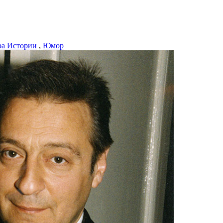
ра Истории
,
Юмор