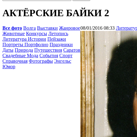
АКТЁРСКИЕ БАЙКИ 2
Все фото
Волга
Выставки
Жанровое
08/01/2016 08:33
Литерату
Животные
Конкурсы
Летопись
Литература Истории
Пейзажи
Портреты Портфолио
Праздники
Даты
Природа
Путешествия
Саратов
Свадебные Мода
События
Спорт
Справочная
Фотографы
Энгельс
Юмор