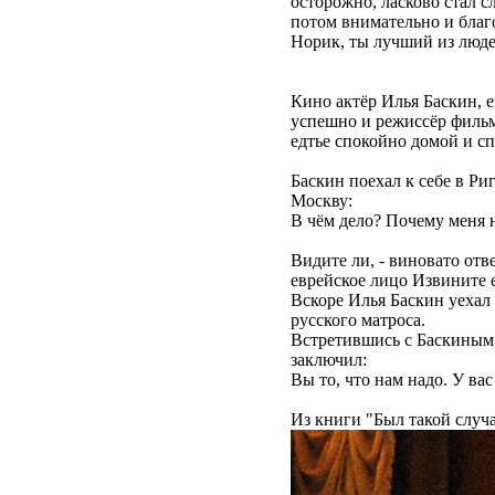
осторожно, ласково стал 
потом внимательно и благо
Норик, ты лучший из люде
Кино актёр Илья Баскин, 
успешно и режиссёр фильм
едтье спокойно домой и с
Баскин поехал к себе в Ри
Москву:
В чём дело? Почему меня 
Видите ли, - виновато отв
еврейское лицо Извините 
Вскоре Илья Баскин уехал
русского матроса.
Встретившись с Баскиным,
заключил:
Вы то, что нам надо. У ва
Из книги "Был такой слу