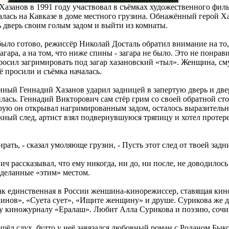
Хазанов в 1991 году участвовал в съёмках художественного фи
малась на Кавказе в доме местного грузина. Обнажённый герой Х
 дверь своим голым задом и выйти из комнаты.
было готово, режиссёр Николай Досталь обратил внимание на то
агара, а на том, что ниже спины - загара не было. Это не понра
сил загримировать под загар хазановский «тыл». Женщина, см
её просили и съёмка началась.
ый Геннадий Хазанов ударил задницей в запертую дверь и двер
лась. Геннадий Викторович сам стёр грим со своей обратной сто
орую он открывал нагримированным задом, осталось выразительн
жный след, артист взял подвернувшуюся тряпицу и хотел протере
ирать, - сказал умоляюще грузин, - Пусть этот след от твоей задн
 рассказывал, что ему никогда, ни до, ни после, не доводилось
деланные «этим» местом.
ак единственная в России женшина-кинорежиссер, ставящая ки
цинов», «Суета сует», «Ищите женщину» и друше. Сурикова же 
 киножурналу «Ералаш». Любит Алла Сурикова и поэзию, сочин
ёл слух, будто у неё завязался любовный роман с Роланом Бык