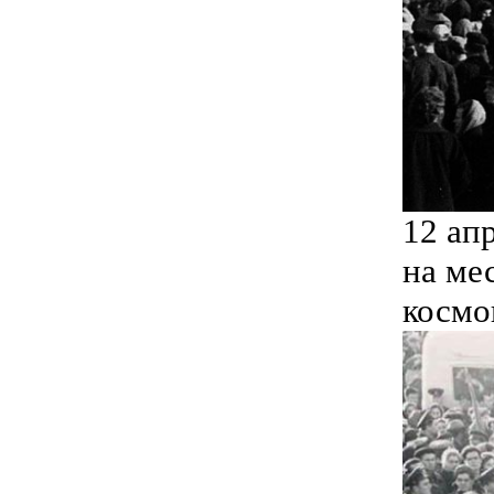
12 ап
на ме
космо