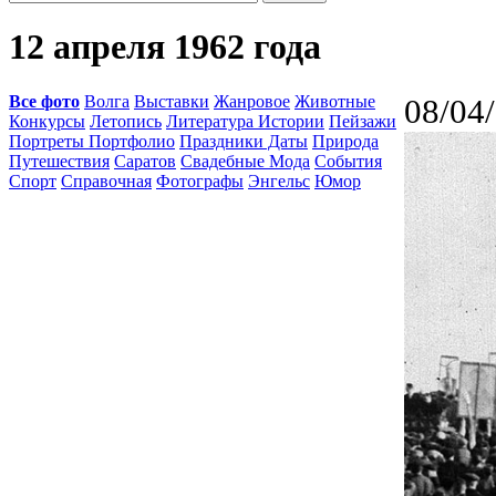
12 апреля 1962 года
Все фото
Волга
Выставки
Жанровое
Животные
08/04
Конкурсы
Летопись
Литература Истории
Пейзажи
Портреты Портфолио
Праздники Даты
Природа
Путешествия
Саратов
Свадебные Мода
События
Спорт
Справочная
Фотографы
Энгельс
Юмор