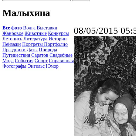
Малыхина
Все фото
Волга
Выставки
08/05/2015 05:
Жанровое
Животные
Конкурсы
Летопись
Литература Истории
Пейзажи
Портреты Портфолио
Праздники Даты
Природа
Путешествия
Саратов
Свадебные
Мода
События
Спорт
Справочная
Фотографы
Энгельс
Юмор