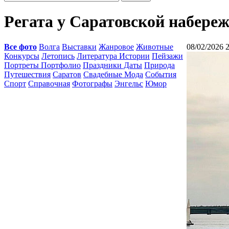
Регата у Саратовской набере
Все фото
Волга
Выставки
Жанровое
Животные
08/02/2026 
Конкурсы
Летопись
Литература Истории
Пейзажи
Портреты Портфолио
Праздники Даты
Природа
Путешествия
Саратов
Свадебные Мода
События
Спорт
Справочная
Фотографы
Энгельс
Юмор