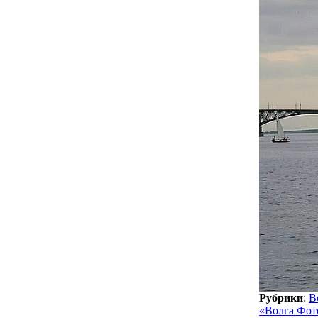
Рубрики
:
В
«Волга Фот