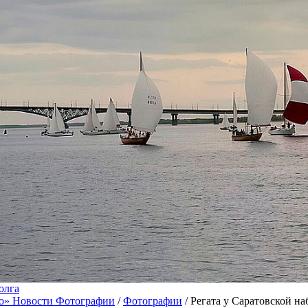
олга
о» Новости Фотографии
/
Фотографии
/ Регата у Саратовской н