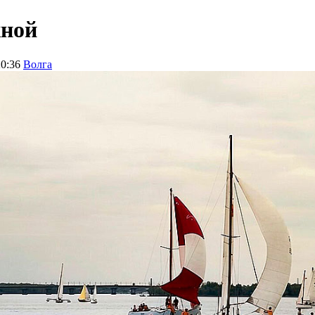
жной
20:36
Волга