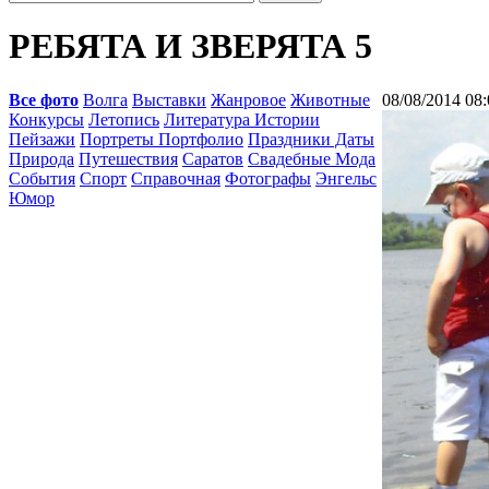
РЕБЯТА И ЗВЕРЯТА 5
Все фото
Волга
Выставки
Жанровое
Животные
08/08/2014 08:
Конкурсы
Летопись
Литература Истории
Пейзажи
Портреты Портфолио
Праздники Даты
Природа
Путешествия
Саратов
Свадебные Мода
События
Спорт
Справочная
Фотографы
Энгельс
Юмор