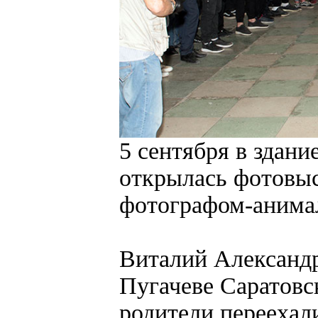
5 сентября в здан
открылась фотовыс
фотографом-анима
Виталий Александр
Пугачеве Саратовск
родители переехали