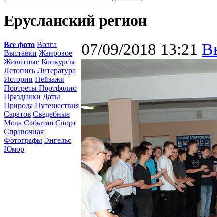
Ерусланский регион
Все фото
Волга
07/09/2018 13:21
В
Выставки
Жанровое
Животные
Конкурсы
Летопись
Литература
Истории
Пейзажи
Портреты Портфолио
Праздники Даты
Природа
Путешествия
Саратов
Свадебные
Мода
События
Спорт
Справочная
Фотографы
Энгельс
Юмор