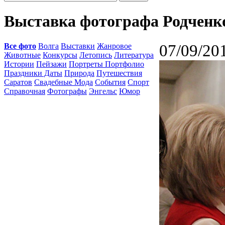
Выставка фотографа Родченк
Все фото
Волга
Выставки
Жанровое
07/09/20
Животные
Конкурсы
Летопись
Литература
Истории
Пейзажи
Портреты Портфолио
Праздники Даты
Природа
Путешествия
Саратов
Свадебные Мода
События
Спорт
Справочная
Фотографы
Энгельс
Юмор