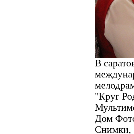
В сарато
междунар
мелодрам
"Круг Ро
Мультиме
Дом Фото
Снимки, 