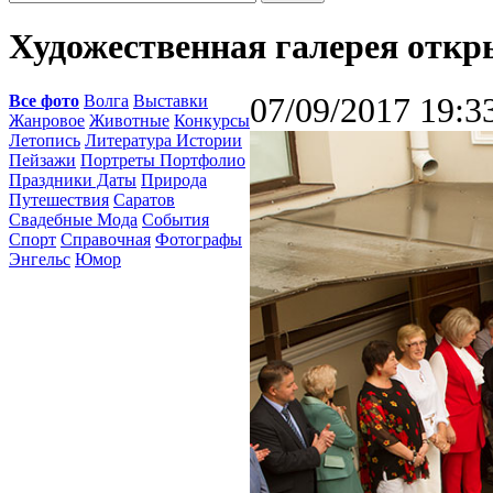
Художественная галерея откр
Все фото
Волга
Выставки
07/09/2017 19:3
Жанровое
Животные
Конкурсы
Летопись
Литература Истории
Пейзажи
Портреты Портфолио
Праздники Даты
Природа
Путешествия
Саратов
Свадебные Мода
События
Спорт
Справочная
Фотографы
Энгельс
Юмор