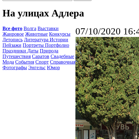
На улицах Адлера
Все фото
Волга
Выставки
07/10/2020 16:
Жанровое
Животные
Конкурсы
Летопись
Литература Истории
Пейзажи
Портреты Портфолио
Праздники Даты
Природа
Путешествия
Саратов
Свадебные
Мода
События
Спорт
Справочная
Фотографы
Энгельс
Юмор