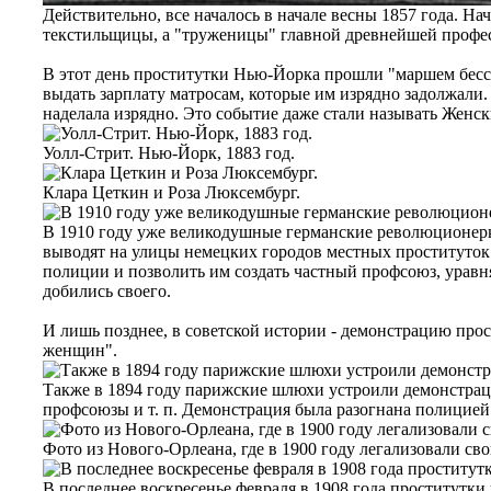
Действительно, все началось в начале весны 1857 года. Н
текстильщицы, а "труженицы" главной древнейшей профе
В этот день проститутки Нью-Йорка прошли "маршем бесс
выдать зарплату матросам, которые им изрядно задолжали
наделала изрядно. Это событие даже стали называть Женс
Уолл-Стрит. Нью-Йорк, 1883 год.
Клара Цеткин и Роза Люксембург.
В 1910 году уже великодушные германские революционерк
выводят на улицы немецких городов местных проституток 
полиции и позволить им создать частный профсоюз, уравн
добились своего.
И лишь позднее, в советской истории - демонстрацию про
женщин".
Также в 1894 году парижские шлюхи устроили демонстраци
профсоюзы и т. п. Демонстрация была разогнана полицией
Фото из Нового-Орлеана, где в 1900 году легализовали с
В последнее воскресенье февраля в 1908 года проститут