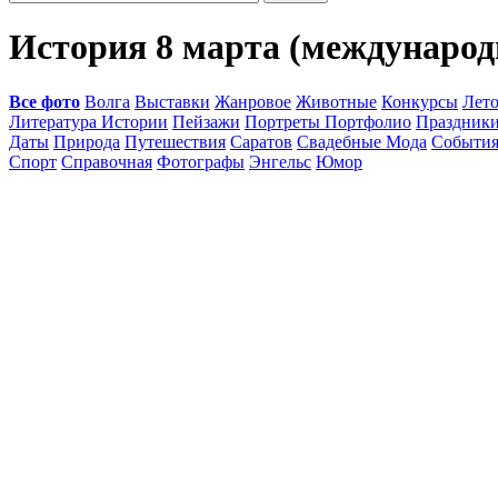
История 8 марта (международ
Все фото
Волга
Выставки
Жанровое
Животные
Конкурсы
Лет
Литература Истории
Пейзажи
Портреты Портфолио
Праздник
Даты
Природа
Путешествия
Саратов
Свадебные Мода
Событи
Спорт
Справочная
Фотографы
Энгельс
Юмор