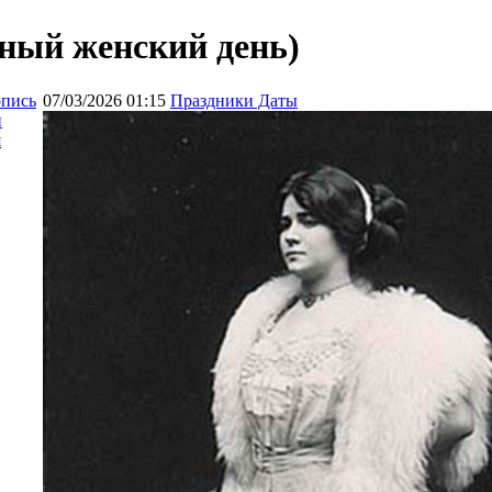
ный женский день)
опись
07/03/2026 01:15
Праздники Даты
и
я