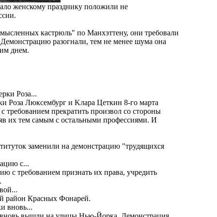
ачало женскому празднику положили не
ссии.
мысленных кастрюль" по Манхэттену, они требовали
. Демонстрацию разогнали, тем не менее шума она
ким днем.
и Роза Люксембург и Kлара Цеткин 8-го марта
с требованием прекратить произвол со стороны
яв их тем самым с остальными профессиями. И
ституток заменили на демонстрацию "трудящихся
ю с требованием признать их права, учредить
.
вой район Красных Фонарей.
ки вновь вышли на улицы Нью-Йорка. Демонстрация