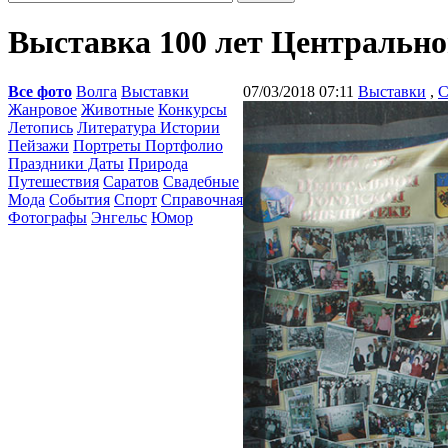
Выставка 100 лет Центрально
Все фото
Волга
Выставки
07/03/2018 07:11
Выставки
,
С
Жанровое
Животные
Конкурсы
Летопись
Литература Истории
Пейзажи
Портреты Портфолио
Праздники Даты
Природа
Путешествия
Саратов
Свадебные
Мода
События
Спорт
Справочная
Фотографы
Энгельс
Юмор