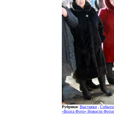
Рубрики
:
Выставки
,
Событи
«Волга Фото» Новости Фото